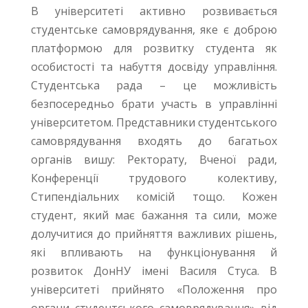
В університеті активно розвивається
студентське самоврядування, яке є доброю
платформою для розвитку студента як
особистості та набуття досвіду управління.
Студентська рада – це можливість
безпосередньо брати участь в управлінні
університетом. Представники студентського
самоврядування входять до багатьох
органів вишу: Ректорату, Вченої ради,
Конференції трудового колективу,
Стипендіальних комісій тощо. Кожен
студент, який має бажання та сили, може
долучитися до прийняття важливих рішень,
які впливають на функціонування й
розвиток ДонНУ імені Василя Стуса. В
університеті прийнято «Положення про
органи студентського самоврядування» від