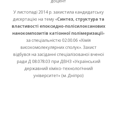
доцент
У листопаді 2014 р. захистила кандидатську
дисертацію на тему «
Синтез, структура та
властивості епоксидно-полісилоксанових
нанокомпозитів катіонної полімеризації
»
за спеціальністю 02.00.06 «Хімія
високомолекулярних сполук». Захист
відбувся
на засіданні спеціалізованої вченої
ради Д 08.078.03 при ДВНЗ «Український
державний хіміко-технологічний
університет» (м. Дніпро)