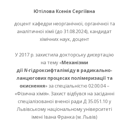
Ютілова Ксенія Сергіївна
доцент кафедри неорганічної, органічної та
аналітичної хімії (до 31.08.2024), кандидат
хімічних наук, доцент
У 201
7
р. захистила
докторську
дисертацію
на тему «
М
еханізми
дії
N
‑гідроксифталіміду в радикально-
ланцюгових процесах полімеризації та
окиснення
» за спеціальністю 02.00.04 –
«Фізична хімія». Захист відбувся на засіданні
спеціалізованої вченої ради Д 35.051.10 у
Львівському національному університеті
імені Івана Франка (м. Львів)