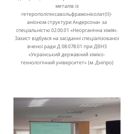
металів із
гетерополігексавольфрамоніколат(ІІ)-
аніоном структури Андерсона» за
спеціальністю 02.00.01 «Неорганічна хімія».
Захист відбувся на засіданні спеціалізованої
вченої ради Д 08.078.01 при ДВНЗ
«Український державний хіміко-
технологічний університет» (м. Дніпро)